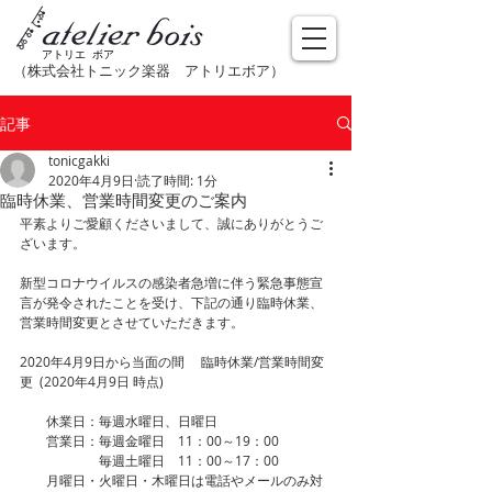
アトリエ ボア
（株式会社トニック楽器​ アトリエボア）
記事
tonicgakki
2020年4月9日
読了時間: 1分
臨時休業、営業時間変更のご案内
平素よりご愛顧くださいまして、誠にありがとうご
ざいます。
新型コロナウイルスの感染者急増に伴う緊急事態宣
言が発令されたことを受け、下記の通り臨時休業、
営業時間変更とさせていただきます。
2020年4月9日から当面の間　 臨時休業/営業時間変
更  (2020年4月9日 時点)
　　休業日：毎週水曜日、日曜日
　　営業日：毎週金曜日　11：00～19：00
　　　　　　毎週土曜日　11：00～17：00
　　月曜日・火曜日・木曜日は電話やメールのみ対