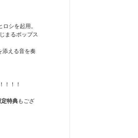
ラヒロシを起用。
じまるポップス
花を添える音を奏
！！！！
限定特典
もござ