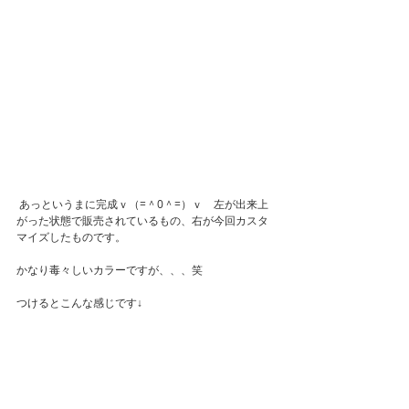
 あっというまに完成ｖ（=＾0＾=）ｖ　左が出来上
がった状態で販売されているもの、右が今回カスタ
マイズしたものです。
かなり毒々しいカラーですが、、、笑
つけるとこんな感じです↓