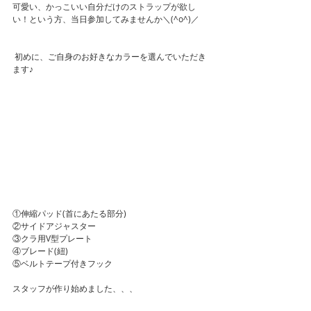
可愛い、かっこいい自分だけのストラップが欲し
い！という方、当日参加してみませんか＼(^o^)／
 初めに、ご自身のお好きなカラーを選んでいただき
ます♪
①伸縮パッド(首にあたる部分)
②サイドアジャスター
③クラ用V型プレート
④ブレード(紐)
⑤ベルトテープ付きフック
スタッフが作り始めました、、、