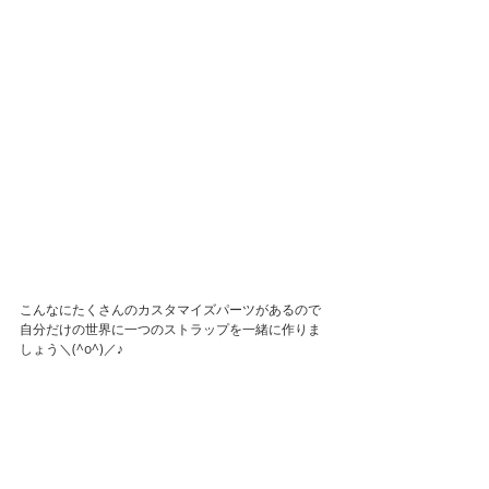
こんなにたくさんのカスタマイズパーツがあるので
自分だけの世界に一つのストラップを一緒に作りま
しょう＼(^o^)／♪