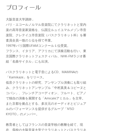
プロフィール
大阪音楽大学講師 ,
パリ・エコールノルマル音楽院にてクラリネットと室内
楽の高等音楽家資格を、仏国立ルュイユマルメゾン市音
楽院、クレテイユ市音楽院（バスクラリネット科）を審
査員全員一致の１位を得て卒業。
1997年パリ国際UFAMコンクール１位受賞。
フランス、イタリア、アフリカにて演奏活動を行い、東
京国際クラリネットフェスティバル、NHK-FMラジオ番
組「名曲サイタル」にも出演。
バスクラリネットと電子音によるCD、MAMINAの
「Kamikaze」をリリース。
低音クラリネットの研究、アンサンブル演奏にも取り組
み、クラリネットアンサンブル「中村真美＆コピーヌと
コパン」、フレンチアコーディオン、フルート、ピアノ
で独自の演奏を展開する「Amicaleアミカル」を主宰。
また京都を拠点とする、多次元のオーディオとビジュア
ルのパフォーマンスを提供するグループ「N’SO
KYOTO」のメンバー。
教育者としてはフランスの音楽学校の教鞭を経て、現
在、母校の大阪音楽大学でクラリネットとバスクラリネ