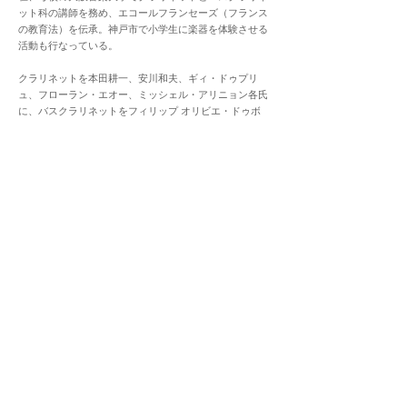
ット科の講師を務め、エコールフランセーズ（フランス
の教育法）を伝承。神戸市で小学生に楽器を体験させる
活動も行なっている。
クラリネットを本田耕一、安川和夫、ギィ・ドゥプリ
ュ、フローラン・エオー、ミッシェル・アリニョン各氏
に、バスクラリネットをフィリップ オリビエ・ドゥボ
ー氏に師事。
ビュッフェクランポン契約講師。
アート文化交流クリエイティブセンター「TaMonあな
たのわたしの多聞」代表。
講師一覧へもどる
クラリネットの専門ショップ。
atelier bois
【営業時間】